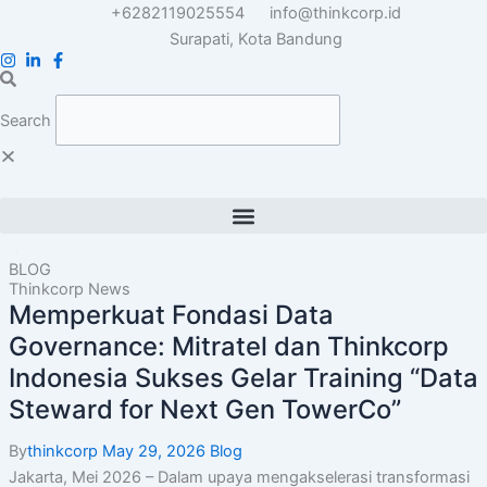
Skip
+6282119025554
info@thinkcorp.id
to
Surapati, Kota Bandung
content
Search
BLOG
Thinkcorp News
Memperkuat Fondasi Data
Governance: Mitratel dan Thinkcorp
Indonesia Sukses Gelar Training “Data
Steward for Next Gen TowerCo”
By
thinkcorp
May 29, 2026
Blog
Jakarta, Mei 2026 – Dalam upaya mengakselerasi transformasi