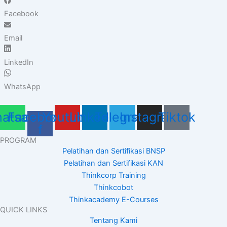
Facebook
Email
LinkedIn
WhatsApp
atsapp
Facebook-
Youtube
Linkedin
Telegram
Instagram
Tiktok
f
PROGRAM
Pelatihan dan Sertifikasi BNSP
Pelatihan dan Sertifikasi KAN
Thinkcorp Training
Thinkcobot
Thinkacademy E-Courses
QUICK LINKS
Tentang Kami