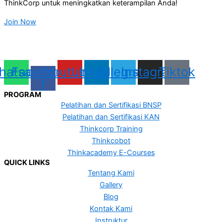
ThinkCorp untuk meningkatkan keterampilan Anda!
Join Now
hatsapp
Facebook-
Youtube
Linkedin
Telegram
Instagram
Tiktok
f
PROGRAM
Pelatihan dan Sertifikasi BNSP
Pelatihan dan Sertifikasi KAN
Thinkcorp Training
Thinkcobot
Thinkacademy E-Courses
QUICK LINKS
Tentang Kami
Gallery
Blog
Kontak Kami
Instruktur