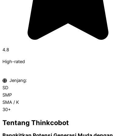
4.8
High-rated
Jenjang:
SD
SMP
SMA / K
30+
Tentang Thinkcobot
Bangkitkan Potensi Generasi Muda dengan