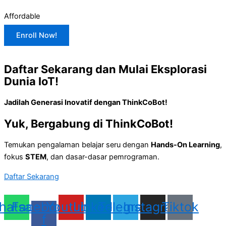
Affordable
Enroll Now!
Daftar Sekarang dan Mulai Eksplorasi
Dunia IoT!
Jadilah Generasi Inovatif dengan ThinkCoBot!
Yuk, Bergabung di
ThinkCoBot!
Temukan pengalaman belajar seru dengan
Hands-On Learning
,
fokus
STEM
, dan dasar-dasar pemrograman.
Daftar Sekarang
hatsapp
Facebook-
Youtube
Linkedin
Telegram
Instagram
Tiktok
f