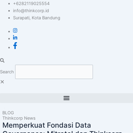
Skip
+6282119025554
to
info@thinkcorp.id
content
Surapati, Kota Bandung
Search
BLOG
Thinkcorp News
Memperkuat Fondasi Data