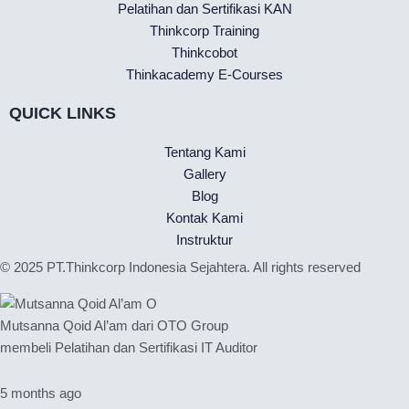
Pelatihan dan Sertifikasi KAN
p
o
e
i
a
r
Thinkcorp Training
p
k
n
m
a
Thinkcobot
-
m
Thinkacademy E-Courses
f
QUICK LINKS
Tentang Kami
Gallery
Blog
Kontak Kami
Instruktur
© 2025 PT.Thinkcorp Indonesia Sejahtera. All rights reserved
Mutsanna Qoid Al’am dari OTO Group
membeli Pelatihan dan Sertifikasi IT Auditor
5 months ago