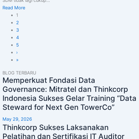
SDM tidak lagi cukup...
Read More
1
2
3
4
5
›
»
BLOG TERBARU
Memperkuat Fondasi Data
Governance: Mitratel dan Thinkcorp
Indonesia Sukses Gelar Training “Data
Steward for Next Gen TowerCo”
May 29, 2026
Thinkcorp Sukses Laksanakan
Pelatihan dan Sertifikasi IT Auditor