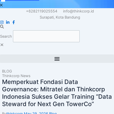
+6282119025554
info@thinkcorp.id
Surapati, Kota Bandung
Search
BLOG
Thinkcorp News
Memperkuat Fondasi Data
Governance: Mitratel dan Thinkcorp
Indonesia Sukses Gelar Training “Data
Steward for Next Gen TowerCo”
By
thinkcorp
May 29, 2026
Blog