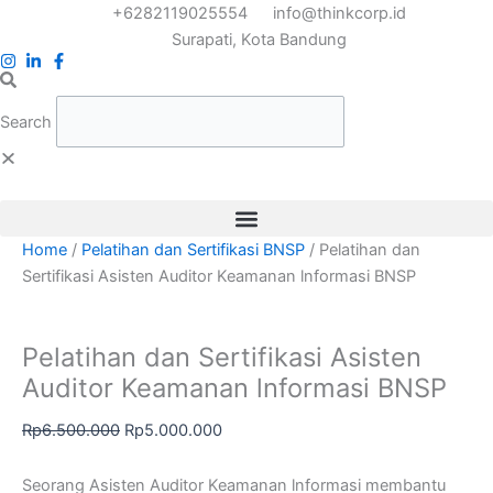
Skip
Original
Current
+6282119025554
info@thinkcorp.id
to
price
price
Surapati, Kota Bandung
content
was:
is:
Rp6.500.000.
Rp5.000.000.
Search
Home
/
Pelatihan dan Sertifikasi BNSP
/ Pelatihan dan
Sertifikasi Asisten Auditor Keamanan lnformasi BNSP
Pelatihan dan Sertifikasi Asisten
Auditor Keamanan lnformasi BNSP
Rp
6.500.000
Rp
5.000.000
Seorang Asisten Auditor Keamanan lnformasi membantu