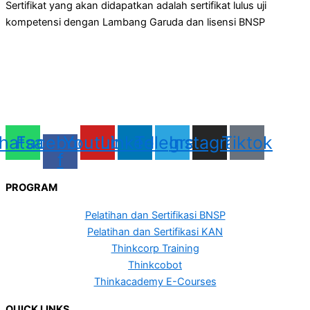
Sertifikat yang akan didapatkan adalah sertifikat lulus uji
kompetensi dengan Lambang Garuda dan lisensi BNSP
hatsapp
Facebook-
Youtube
Linkedin
Telegram
Instagram
Tiktok
f
PROGRAM
Pelatihan dan Sertifikasi BNSP
Pelatihan dan Sertifikasi KAN
Thinkcorp Training
Thinkcobot
Thinkacademy E-Courses
QUICK LINKS