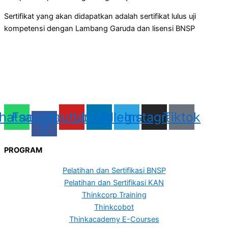
Sertifikat yang akan didapatkan adalah sertifikat lulus uji
kompetensi dengan Lambang Garuda dan lisensi BNSP
hatsapp
Facebook-
Youtube
Linkedin
Telegram
Instagram
Tiktok
f
PROGRAM
Pelatihan dan Sertifikasi BNSP
Pelatihan dan Sertifikasi KAN
Thinkcorp Training
Thinkcobot
Thinkacademy E-Courses