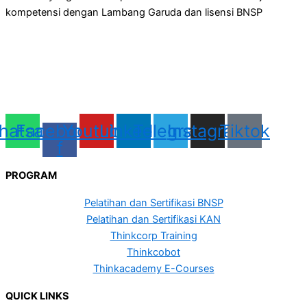
kompetensi dengan Lambang Garuda dan lisensi BNSP
hatsapp
Facebook-
Youtube
Linkedin
Telegram
Instagram
Tiktok
f
PROGRAM
Pelatihan dan Sertifikasi BNSP
Pelatihan dan Sertifikasi KAN
Thinkcorp Training
Thinkcobot
Thinkacademy E-Courses
QUICK LINKS