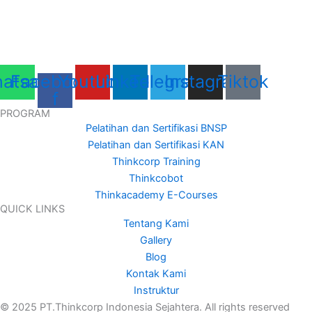
atsapp
Facebook-
Youtube
Linkedin
Telegram
Instagram
Tiktok
f
PROGRAM
Pelatihan dan Sertifikasi BNSP
Pelatihan dan Sertifikasi KAN
Thinkcorp Training
Thinkcobot
Thinkacademy E-Courses
QUICK LINKS
Tentang Kami
Gallery
Blog
Kontak Kami
Instruktur
© 2025 PT.Thinkcorp Indonesia Sejahtera. All rights reserved