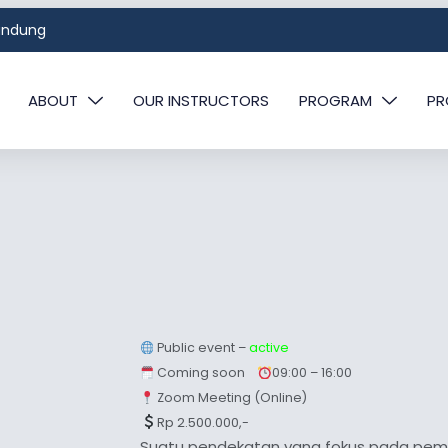
Bandung
ABOUT
OUR INSTRUCTORS
PROGRAM
PR
Public event –
active
Coming soon
09:00 – 16:00
Zoom Meeting (Online)
Rp 2.500.000,-
Suatu pendekatan yang fokus pada pem