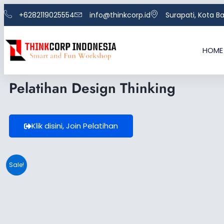
Skip
+6282119025554
info@thinkcorp.id
Surapati, Kota 
to
content
HOME
Pelatihan Design Thinking
Klik disini, Join Pelatihan
Sale!