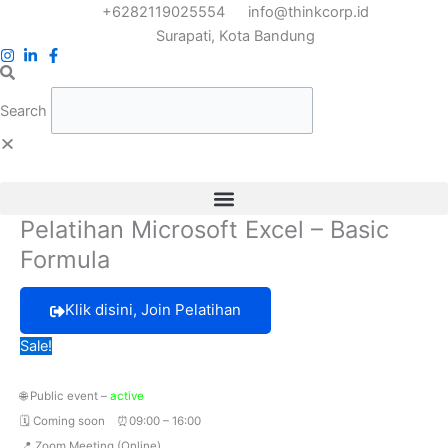
Skip
+6282119025554
info@thinkcorp.id
to
Surapati, Kota Bandung
content
Search
Pelatihan Microsoft Excel – Basic
Formula
Klik disini, Join Pelatihan
Sale!
🌐
Public event –
active
🗓️ Coming soon
⏰
09:00 – 16:00
📍
Zoom Meeting (Online)