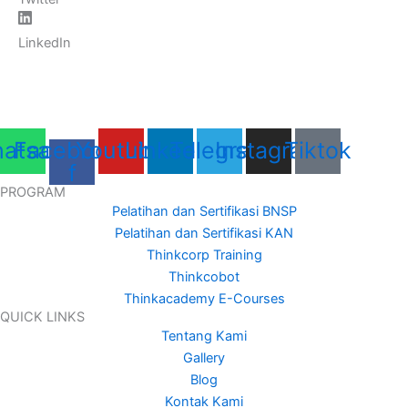
LinkedIn
atsapp
Facebook-
Youtube
Linkedin
Telegram
Instagram
Tiktok
f
PROGRAM
Pelatihan dan Sertifikasi BNSP
Pelatihan dan Sertifikasi KAN
Thinkcorp Training
Thinkcobot
Thinkacademy E-Courses
QUICK LINKS
Tentang Kami
Gallery
Blog
Kontak Kami