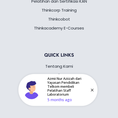
Pelatihan dan Sertifikasi KAN
Thinkcorp Training
Thinkcobot
Thinkacademy E-Courses
QUICK LINKS
Tentang Kami
Gallery
Azmii Nur Aziizah dari
Yayasan Pendidikan
Blog
Telkom membeli
Pelatihan Staff
Kontak Kami
Laboratorium
5 months ago
Instruktur