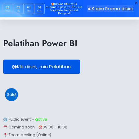
Skip
Diskon 8% untuk
minimal 8 peserta, Khusus
22
05
04
54
Klaim Promo disini
to
Corporate, Instansi &
Days
Hrs
Mins
Secs
Kampus!
content
Pelatihan Power BI
Klik disini, Join Pelatihan
Sale!
Public event –
active
Coming soon
09:00 – 16:00
Zoom Meeting (Online)