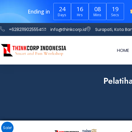
Skip
24
16
08
19
to
Ending in
Days
Hrs
Mins
Secs
content
+6282119025554
info@thinkcorp.id
Surapati, Kota B
HOME
Pelatih
Sale!