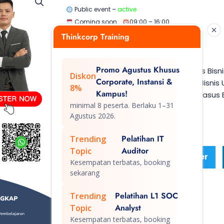
Public event –
active
Coming soon
09:00 – 16:00
Zoom Meeting (Online)
Thinkcorp Training
Rp 2.500.000,-
Materi Pelatihan :
Promo Agustus Khusus
Merencanakan Rekayasa Kasus Bisnis
Diskon
Corporate, Instansi &
Mengimplementasikan Kasus Bisnis U
8%
Kampus!
Melakukan Internalisasi Solusi Kasus 
minimal 8 peserta. Berlaku 1–31
Agustus 2026.
Share Event
Pelatihan IT
Trending
Auditor
Topic
Facebook
Twitter
Kesempatan terbatas, booking
sekarang
Pelatihan L1 SOC
Trending
Analyst
Topic
Kesempatan terbatas, booking