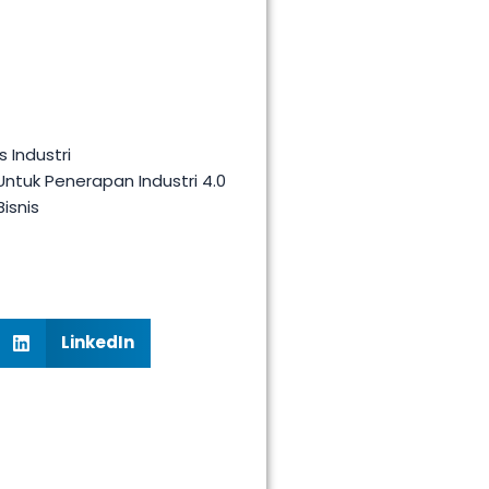
 Industri
ntuk Penerapan Industri 4.0
Bisnis
LinkedIn