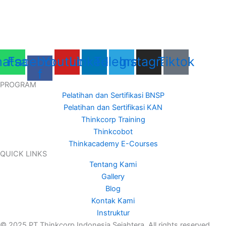
atsapp
Facebook-
Youtube
Linkedin
Telegram
Instagram
Tiktok
f
PROGRAM
Pelatihan dan Sertifikasi BNSP
Pelatihan dan Sertifikasi KAN
Thinkcorp Training
Thinkcobot
Thinkacademy E-Courses
QUICK LINKS
Tentang Kami
Gallery
Blog
Kontak Kami
Instruktur
© 2025 PT.Thinkcorp Indonesia Sejahtera. All rights reserved