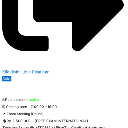
Klik disini, Join Pelatihan
Sale!
🌐
Public event –
active
🗓️ Coming soon
⏰
09:00 – 16:00
📍
Zoom Meeting (Online)
💲
Rp 2.500.000,- (FREE EXAM INTERNATIONAL)