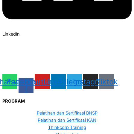
LinkedIn
hatsapp
Facebook-
Youtube
Linkedin
Telegram
Instagram
Tiktok
f
PROGRAM
Pelatihan dan Sertifikasi BNSP
Pelatihan dan Sertifikasi KAN
Thinkcorp Training