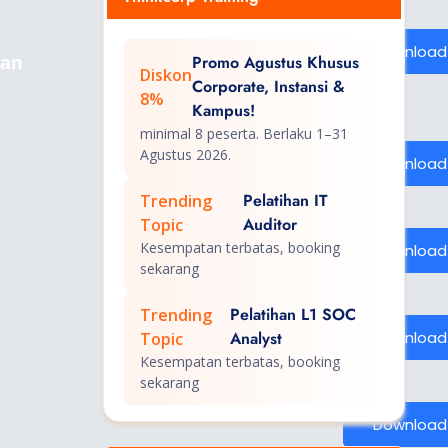
Download
kan
Promo Agustus Khusus
Diskon
Corporate, Instansi &
8%
Kampus!
minimal 8 peserta. Berlaku 1–31
Agustus 2026.
Download
Pelatihan IT
Trending
Auditor
Topic
Kesempatan terbatas, booking
Download
sekarang
Pelatihan L1 SOC
Trending
Analyst
Download
Topic
Kesempatan terbatas, booking
sekarang
Download