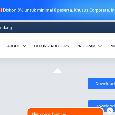
Diskon 8% untuk minimal 8 peserta, Khusus Corporate, I
Bandung
ABOUT
OUR INSTRUCTORS
PROGRAM
PR
Download
Download
Thinkcorp Training