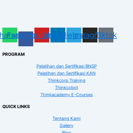
hatsapp
Facebook-
Youtube
Linkedin
Telegram
Instagram
Tiktok
f
PROGRAM
Pelatihan dan Sertifikasi BNSP
Pelatihan dan Sertifikasi KAN
Thinkcorp Training
Thinkcobot
Thinkacademy E-Courses
QUICK LINKS
Tentang Kami
Gallery
Blog