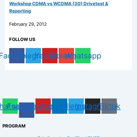
Workshop CDMA vs WCDMA (3G) Drivetest &
Reporting
February 29, 2012
FOLLOW US
Facebook
Telegram
Youtube
Envelope
Whatsapp
hatsapp
Facebook-
Youtube
Linkedin
Telegram
Instagram
Tiktok
f
PROGRAM