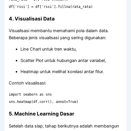
df[
'rssi'
] = df[
'rssi'
].fillna(rata_rata)
4. Visualisasi Data
Visualisasi membantu memahami pola dalam data.
Beberapa jenis visualisasi yang sering digunakan:
Line Chart untuk tren waktu,
Scatter Plot untuk hubungan antar variabel,
Heatmap untuk melihat korelasi antar fitur.
Contoh visualisasi:
import
seaborn
as
sns
sns.heatmap(df.corr(), annot=
True
)
5. Machine Learning Dasar
Setelah data siap, tahap berikutnya adalah membangun