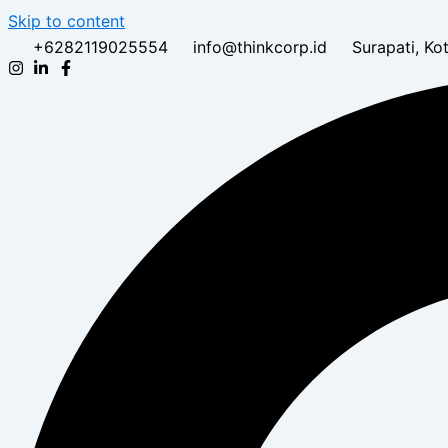
Skip to content
+6282119025554
info@thinkcorp.id
Surapati, K