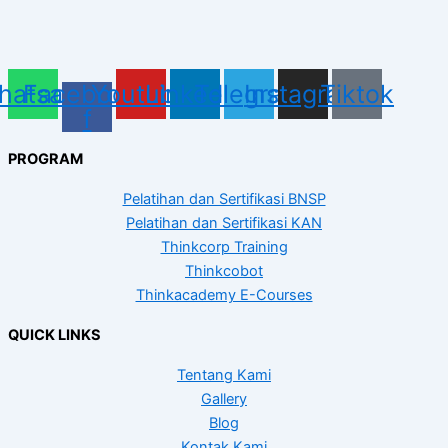
hatsapp
Facebook-
Youtube
Linkedin
Telegram
Instagram
Tiktok
f
PROGRAM
Pelatihan dan Sertifikasi BNSP
Pelatihan dan Sertifikasi KAN
Thinkcorp Training
Thinkcobot
Thinkacademy E-Courses
QUICK LINKS
Tentang Kami
Gallery
Blog
Kontak Kami