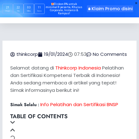
Skip
Diskon 8% untuk
minimal 8 peserta, Khusus
21
22
03
11
Klaim Promo disini
to
Corporate, Instansi &
Days
Hrs
Mins
Secs
Kampus!
content
thinkcorp
19/01/2024
07:53
No Comments
Selamat datang di
Thinkcorp Indonesia
Pelatihan
dan Sertifikasi Kompetensi Terbaik di Indonesia!
Anda sedang membaca di artikel yang tepat!
Simak informasinya berikut ini!
Info Pelatihan dan Sertifikasi BNSP
Simak Selalu
:
TABLE OF CONTENTS