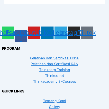
hatsapp
Facebook-
Youtube
Linkedin
Telegram
Instagram
Tiktok
f
PROGRAM
Pelatihan dan Sertifikasi BNSP
Pelatihan dan Sertifikasi KAN
Thinkcorp Training
Thinkcobot
Thinkacademy E-Courses
QUICK LINKS
Tentang Kami
Gallery