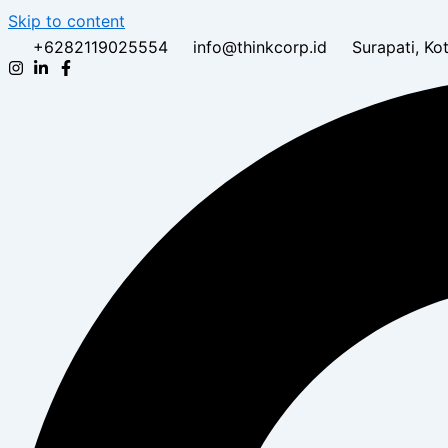
Skip to content
+6282119025554
info@thinkcorp.id
Surapati, K