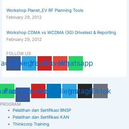
Workshop Planet_EV RF Planning Tools
February 29, 2012
Workshop CDMA vs WCDMA (3G) Drivetest & Reporting
February 29, 2012
FOLLOW US
Facebook
Telegram
Youtube
Envelope
Whatsapp
atsapp
Facebook-
Youtube
Linkedin
Telegram
Instagram
Tiktok
f
PROGRAM
Pelatihan dan Sertifikasi BNSP
Pelatihan dan Sertifikasi KAN
Thinkcorp Training