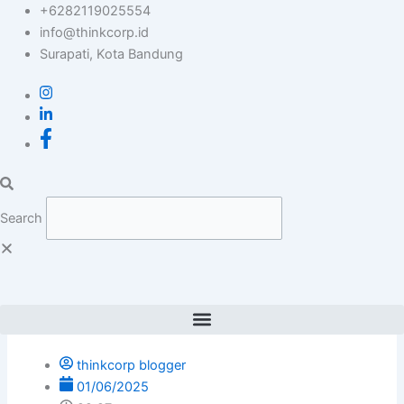
Skip
+6282119025554
to
info@thinkcorp.id
content
Surapati, Kota Bandung
Search
thinkcorp blogger
01/06/2025