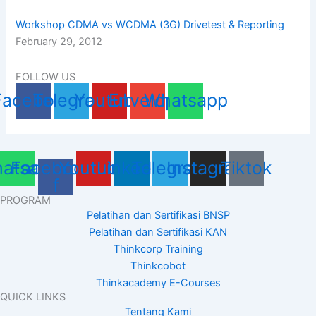
Workshop CDMA vs WCDMA (3G) Drivetest & Reporting
February 29, 2012
FOLLOW US
Facebook
Telegram
Youtube
Envelope
Whatsapp
atsapp
Facebook-
Youtube
Linkedin
Telegram
Instagram
Tiktok
f
PROGRAM
Pelatihan dan Sertifikasi BNSP
Pelatihan dan Sertifikasi KAN
Thinkcorp Training
Thinkcobot
Thinkacademy E-Courses
QUICK LINKS
Tentang Kami