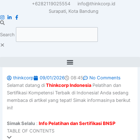
Skip
+6282119025554
info@thinkcorp.id
to
Surapati, Kota Bandung
content
Search
thinkcorp
09/01/2026
08:45
No Comments
Selamat datang di
Thinkcorp Indonesia
Pelatihan dan
Sertifikasi Kompetensi Terbaik di Indonesia! Anda sedang
membaca di artikel yang tepat! Simak informasinya berikut
ini!
Simak Selalu
:
Info Pelatihan dan Sertifikasi BNSP
TABLE OF CONTENTS