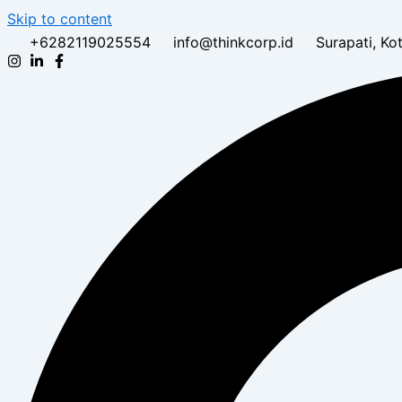
Skip to content
+6282119025554
info@thinkcorp.id
Surapati, K