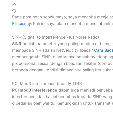
Pada postingan sebelumnya, saya mencoba menjelask
Efficiency
. Kali ini saya akan mencoba mencantum
SINR (Signal to Interference Plus Noise Ratio)
SINR
adalah parameter yang paling mudah di baca, b
membaca SINR adalah NetVelocity (baca :
Cara Baca
mempengaruhi SINR, diantaranya adalah overlappin
proporsional sesuai dengan keadaan sekitar (contour,
berbeda dengan kondisi dimana site saling berjauhan
PCI Mod3 Interference (mostly TDD)
PCI mod3 interference
dapat juga menjadi penyeba
interference, dan hal ini berimbas kepada SINR yan
dibedakan oleh waktu. Kemungkinan untuk transmit 