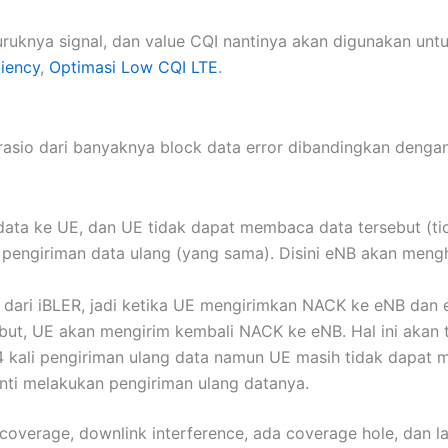
uruknya signal, dan value CQI nantinya akan digunakan un
ciency
,
Optimasi Low CQI LTE
.
rasio dari banyaknya block data error dibandingkan dengan
data ke UE, dan UE tidak dapat membaca data tersebut (t
ngiriman data ulang (yang sama). Disini eNB akan menghi
an dari iBLER, jadi ketika UE mengirimkan NACK ke eNB da
t, UE akan mengirim kembali NACK ke eNB. Hal ini akan t
h 4 kali pengiriman ulang data namun UE masih tidak dapat 
enti melakukan pengiriman ulang datanya.
overage, downlink interference, ada coverage hole, dan la