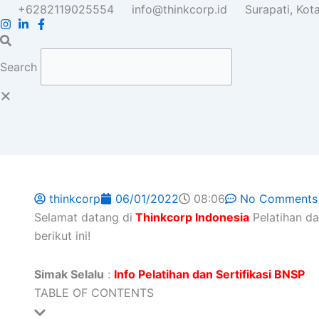
Skip
+6282119025554
info@thinkcorp.id
Surapati, Ko
to
content
Search
thinkcorp
06/01/2022
08:06
No Comments
Selamat datang di
Thinkcorp Indonesia
Pelatihan da
berikut ini!
Simak Selalu
:
Info Pelatihan dan Sertifikasi BNSP
TABLE OF CONTENTS