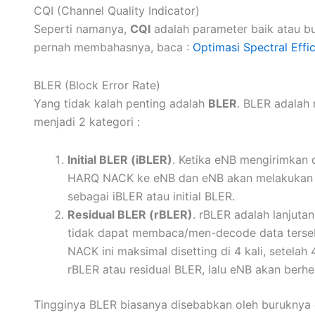
CQI (Channel Quality Indicator)
Seperti namanya,
CQI
adalah parameter baik atau b
pernah membahasnya, baca :
Optimasi Spectral Effi
BLER (Block Error Rate)
Yang tidak kalah penting adalah
BLER
. BLER adalah 
menjadi 2 kategori :
Initial BLER (iBLER)
. Ketika eNB mengirimkan 
HARQ NACK ke eNB dan eNB akan melakukan pe
sebagai iBLER atau initial BLER.
Residual BLER (rBLER)
. rBLER adalah lanjut
tidak dapat membaca/men-decode data tersebu
NACK ini maksimal disetting di 4 kali, setela
rBLER atau residual BLER, lalu eNB akan berh
Tingginya BLER biasanya disebabkan oleh buruknya c