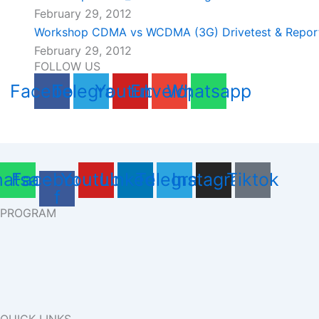
February 29, 2012
Workshop CDMA vs WCDMA (3G) Drivetest & Repor
February 29, 2012
FOLLOW US
Facebook
Telegram
Youtube
Envelope
Whatsapp
atsapp
Facebook-
Youtube
Linkedin
Telegram
Instagram
Tiktok
f
PROGRAM