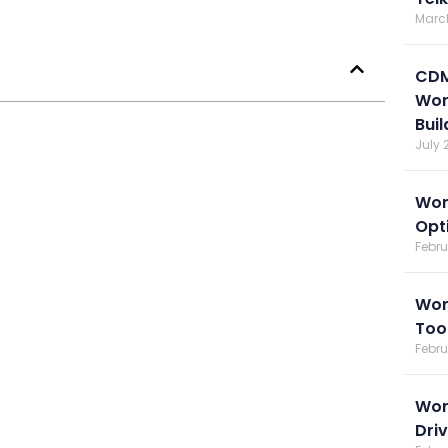
March
CDM
Wor
Bui
July 2
Wor
Opt
Febru
Wor
Too
Febru
Wor
Dri