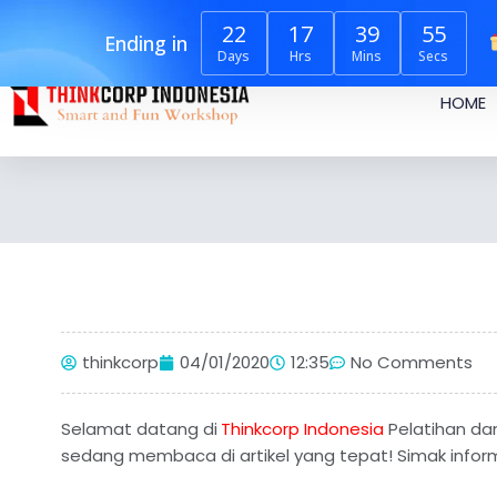
Skip
+6282119025554
info@thinkcorp.id
Surapati, Kota B
22
17
39
54
to
Ending in
Days
Hrs
Mins
Secs
content
HOME
thinkcorp
04/01/2020
12:35
No Comments
Selamat datang di
Thinkcorp Indonesia
Pelatihan dan
sedang membaca di artikel yang tepat! Simak informa