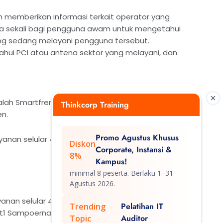
h memberikan informasi terkait operator yang
una sekali bagi pengguna awam untuk mengetahui
ang sedang melayani pengguna tersebut.
ui PCI atau antena sektor yang melayani, dan
lah Smartfren, dikarenakan jaringan yang
Thinkcorp Training
n.
Promo Agustus Khusus
nan selular 4G di Indonesia saat ini dapat
Diskon
Corporate, Instansi &
8%
Kampus!
minimal 8 peserta. Berlaku 1–31
Agustus 2026.
nan selular 4G di Indonesia yaitu Smartfren
Pelatihan IT
Trending
Net1 Sampoerna Telecom,
Auditor
Topic