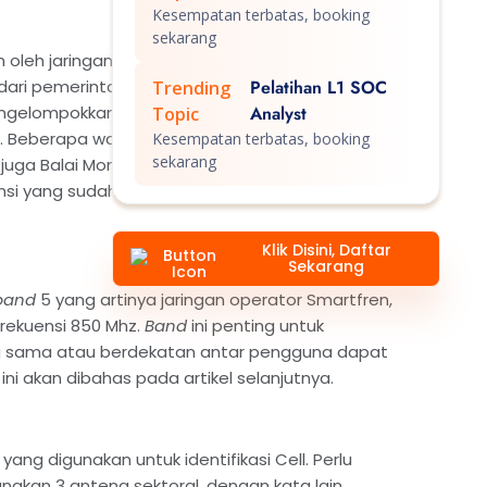
Kesempatan terbatas, booking
sekarang
 oleh jaringan operator tersebut.
Band
yang
 dari pemerintah lewat dinas komunikasi dan
Pelatihan L1 SOC
Trending
engelompokkan dan pelelangan pita frekuensi ke
Analyst
Topic
ia. Beberapa waktu lalu, pemerintah dibantu Badan
Kesempatan terbatas, booking
sekarang
 juga Balai Monitoring disingkat Balmon melakukan
si yang sudah terisi maupun yang akan diisi.
Klik Disini, Daftar
Sekarang
band
5 yang artinya jaringan operator Smartfren,
rekuensi 850 Mhz.
Band
ini penting untuk
ng sama atau berdekatan antar pengguna dapat
ni akan dibahas pada artikel selanjutnya.
yang digunakan untuk identifikasi Cell. Perlu
kan 3 antena sektoral, dengan kata lain