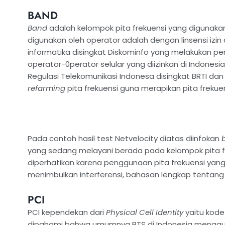
BAND
Band
adalah kelompok pita frekuensi yang digunakan
digunakan oleh operator adalah dengan linsensi izin
informatika disingkat Diskominfo yang melakukan p
operator-0perator selular yang diizinkan di Indones
Regulasi Telekomunikasi Indonesa disingkat BRTI dan
refarming
pita frekuensi guna merapikan pita frekuen
Pada contoh hasil test Netvelocity diatas diinfokan
yang sedang melayani berada pada kelompok pita f
diperhatikan karena penggunaan pita frekuensi ya
menimbulkan interferensi, bahasan lengkap tentang i
PCI
PCI kependekan dari
Physical Cell Identity
yaitu kode 
dipahami bahwa umumnya BTS di Indonesia mengguna